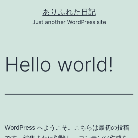
コ
ありふれた日記
ン
Just another WordPress site
テ
ン
ツ
Hello world!
へ
ス
キ
ッ
プ
WordPress へようこそ。こちらは最初の投稿
です。編集または削除し、コンテンツ作成を